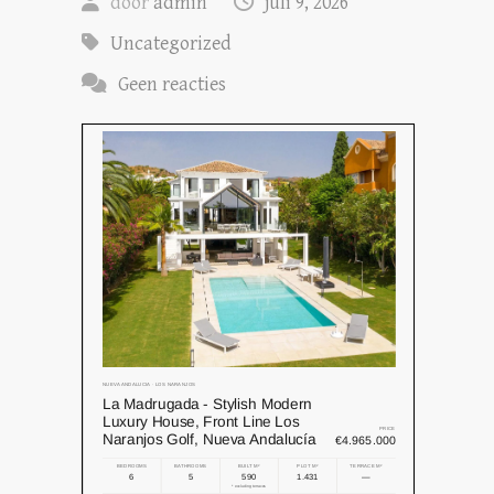
door
admin
juli 9, 2026
Uncategorized
Geen reacties