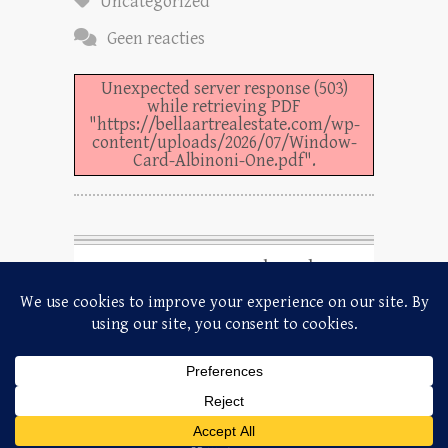
Uncategorized
Geen reacties
Unexpected server response (503)
while retrieving PDF
"https://bellaartrealestate.com/wp-
content/uploads/2026/07/Window-
Card-Albinoni-One.pdf".
Volgende »
Copyright © 2026
Bellaart Real Estate
| Thema
door:
Theme Horse
| Met de hulp van:
WordPress