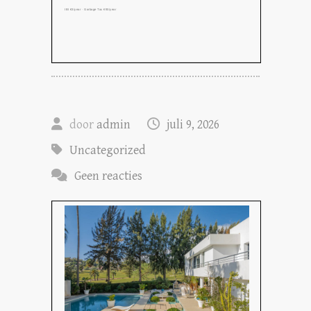
door
admin
juli 9, 2026
Uncategorized
Geen reacties