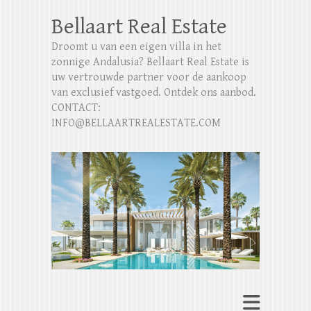
Bellaart Real Estate
Droomt u van een eigen villa in het
zonnige Andalusia? Bellaart Real Estate is
uw vertrouwde partner voor de aankoop
van exclusief vastgoed. Ontdek ons aanbod.
CONTACT:
INFO@BELLAARTREALESTATE.COM