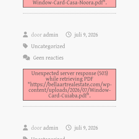
Window-Card-Casa-Noora.pdf".
door
admin
juli 9, 2026
Uncategorized
Geen reacties
Unexpected server response (503)
while retrieving PDF
"https://bellaartrealestate.com/wp-
content/uploads/2026/07/Window-
Card-Cuiaba.pdf".
door
admin
juli 9, 2026